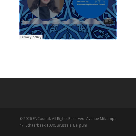
© 2026 ENCouncil. All Rights Reserved. Avenue Milcamps
47, Schaerbeek 1030, Brussels, Belgium