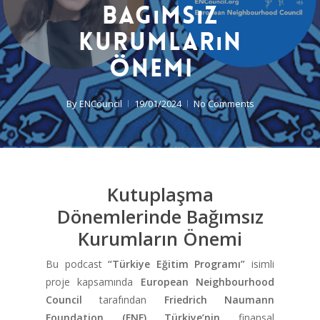
Bagımsız
Kurumların
Önemi
By
ENCouncil
19/01/2024
No Comments
Kutuplaşma
Dönemlerinde Bağımsız
Kurumların Önemi
Bu podcast
“Türkiye Eğitim Programı”
isimli
proje kapsamında
European Neighbourhood
Council
tarafından
Friedrich Naumann
Foundation (FNF) Türkiye’nin
finansal